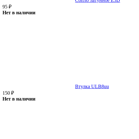
Сопло латунное E3D
95
₽
Нет в наличии
Втулка ULB8uu
150
₽
Нет в наличии