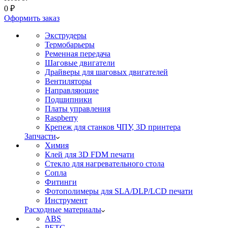
0
₽
Оформить заказ
Экструдеры
Термобарьеры
Ременная передача
Шаговые двигатели
Драйверы для шаговых двигателей
Вентиляторы
Направляющие
Подшипники
Платы управления
Raspberry
Крепеж для станков ЧПУ, 3D принтера
Запчасти
Химия
Клей для 3D FDM печати
Стекло для нагревательного стола
Сопла
Фитинги
Фотополимеры для SLA/DLP/LCD печати
Инструмент
Расходные материалы
ABS
PETG