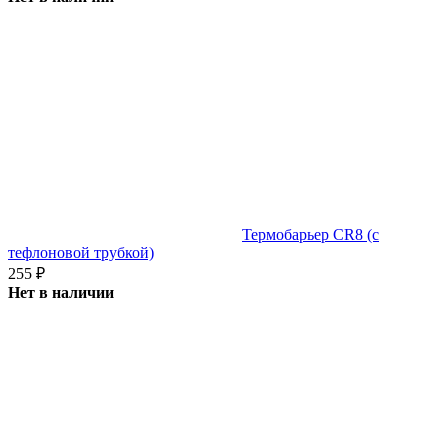
Термобарьер CR8 (с
тефлоновой трубкой)
255
₽
Нет в наличии