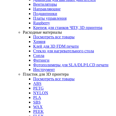
Вентиляторы
Направляющие
Подшипники
Платы управления
Raspberry
Крепеж для станков ЧПУ, 3D принтера
Расходные материалы
Посмотреть все товары
Химия
Клей для 3D FDM печати
Стекло для нагревательного стола
Сопла
Фитинги
Фотополимеры для SLA/DLP/LCD печати
Инструмент
Пластик для 3D принтера
Посмотреть все товары
ABS
PETG
NYLON
PLA
SBS
WAX
PEEK