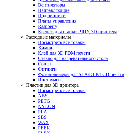
Вентиляторы
Направляющие
Подшипники
Платы управления
Raspberry
Крепеж для станков ЧПУ, 3D принтера
Расходные материалы
Посмотреть все товары
Химия
Клей для 3D FDM печати
Стекло для нагревательного стола
Сопла
Фитинги
Фотополимеры для SLA/DLP/LCD печати
Инструмент
Пластик для 3D принтера
Посмотреть все товары
ABS
PETG
NYLON
PLA
SBS
WAX
PEEK