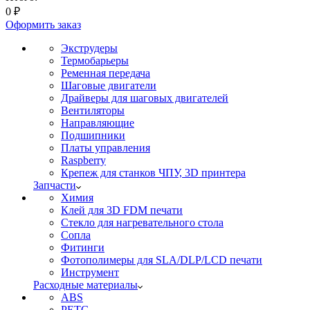
0
₽
Оформить заказ
Экструдеры
Термобарьеры
Ременная передача
Шаговые двигатели
Драйверы для шаговых двигателей
Вентиляторы
Направляющие
Подшипники
Платы управления
Raspberry
Крепеж для станков ЧПУ, 3D принтера
Запчасти
Химия
Клей для 3D FDM печати
Стекло для нагревательного стола
Сопла
Фитинги
Фотополимеры для SLA/DLP/LCD печати
Инструмент
Расходные материалы
ABS
PETG