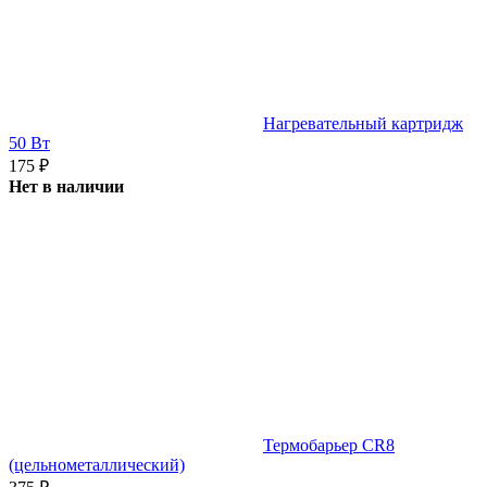
Нагревательный картридж
50 Вт
175
₽
Нет в наличии
Термобарьер CR8
(цельнометаллический)