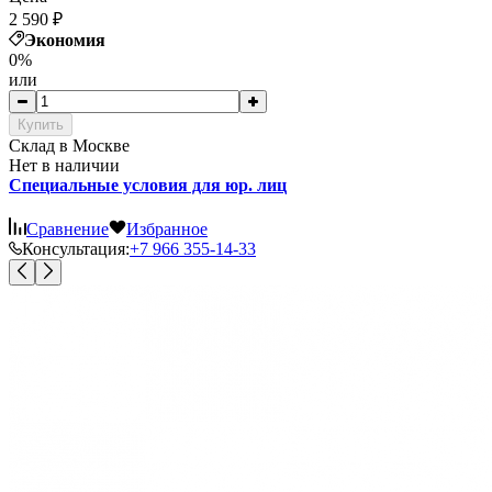
2 590
₽
Экономия
0%
или
Купить
Cклад в Москве
Нет в наличии
Специальные условия для юр. лиц
Сравнение
Избранное
Консультация:
+7 966 355-14-33