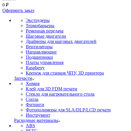
0
₽
Оформить заказ
Экструдеры
Термобарьеры
Ременная передача
Шаговые двигатели
Драйверы для шаговых двигателей
Вентиляторы
Направляющие
Подшипники
Платы управления
Raspberry
Крепеж для станков ЧПУ, 3D принтера
Запчасти
Химия
Клей для 3D FDM печати
Стекло для нагревательного стола
Сопла
Фитинги
Фотополимеры для SLA/DLP/LCD печати
Инструмент
Расходные материалы
ABS
PETG