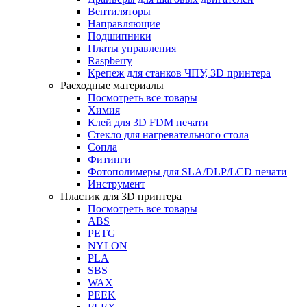
Вентиляторы
Направляющие
Подшипники
Платы управления
Raspberry
Крепеж для станков ЧПУ, 3D принтера
Расходные материалы
Посмотреть все товары
Химия
Клей для 3D FDM печати
Стекло для нагревательного стола
Сопла
Фитинги
Фотополимеры для SLA/DLP/LCD печати
Инструмент
Пластик для 3D принтера
Посмотреть все товары
ABS
PETG
NYLON
PLA
SBS
WAX
PEEK