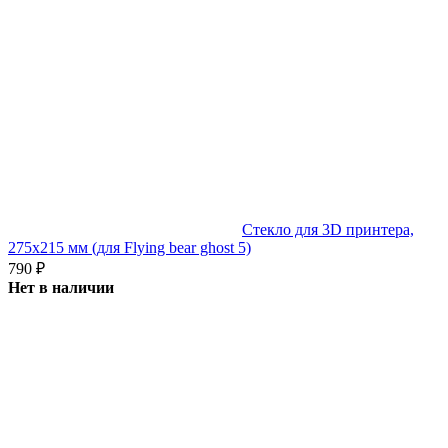
Стекло для 3D принтера,
275х215 мм (для Flying bear ghost 5)
790
₽
Нет в наличии