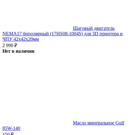
Шаговый двигатель
NEMA17 биполярный (17HS08-1004S) для 3D принтера и
ЧПУ 42x42x20мм
2 990
₽
Нет в наличии
Масло минеральное Gulf
85W-140
150
₽