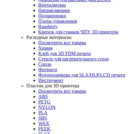
Вентиляторы
Направляющие
Подшипники
Платы управления
Raspberry
Крепеж для станков ЧПУ, 3D принтера
Расходные материалы
Посмотреть все товары
Химия
Клей для 3D FDM печати
Стекло для нагревательного стола
Сопла
Фитинги
Фотополимеры для SLA/DLP/LCD печати
Инструмент
Пластик для 3D принтера
Посмотреть все товары
ABS
PETG
NYLON
PLA
SBS
WAX
PEEK