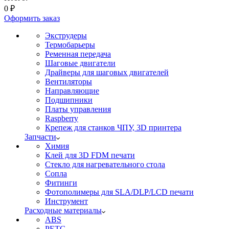
0
₽
Оформить заказ
Экструдеры
Термобарьеры
Ременная передача
Шаговые двигатели
Драйверы для шаговых двигателей
Вентиляторы
Направляющие
Подшипники
Платы управления
Raspberry
Крепеж для станков ЧПУ, 3D принтера
Запчасти
Химия
Клей для 3D FDM печати
Стекло для нагревательного стола
Сопла
Фитинги
Фотополимеры для SLA/DLP/LCD печати
Инструмент
Расходные материалы
ABS
PETG