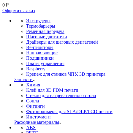
0
₽
Оформить заказ
Экструдеры
Термобарьеры
Ременная передача
Шаговые двигатели
Драйверы для шаговых двигателей
Вентиляторы
Направляющие
Подшипники
Платы управления
Raspberry
Крепеж для станков ЧПУ, 3D принтера
Запчасти
Химия
Клей для 3D FDM печати
Стекло для нагревательного стола
Сопла
Фитинги
Фотополимеры для SLA/DLP/LCD печати
Инструмент
Расходные материалы
ABS
PETG