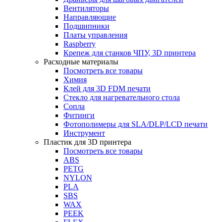
Вентиляторы
Направляющие
Подшипники
Платы управления
Raspberry
Крепеж для станков ЧПУ, 3D принтера
Расходные материалы
Посмотреть все товары
Химия
Клей для 3D FDM печати
Стекло для нагревательного стола
Сопла
Фитинги
Фотополимеры для SLA/DLP/LCD печати
Инструмент
Пластик для 3D принтера
Посмотреть все товары
ABS
PETG
NYLON
PLA
SBS
WAX
PEEK