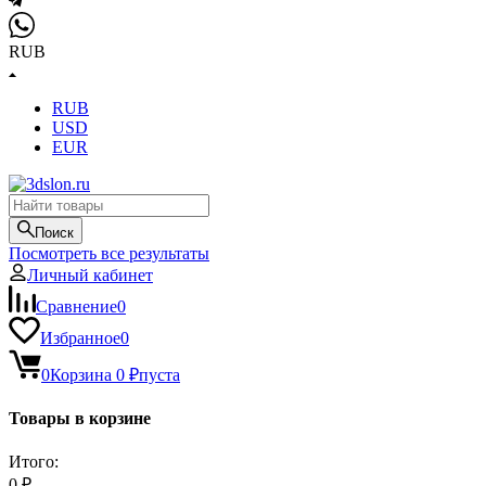
RUB
RUB
USD
EUR
Поиск
Посмотреть все результаты
Личный кабинет
Сравнение
0
Избранное
0
0
Корзина
0
₽
пуста
Товары в корзине
Итого:
0
₽