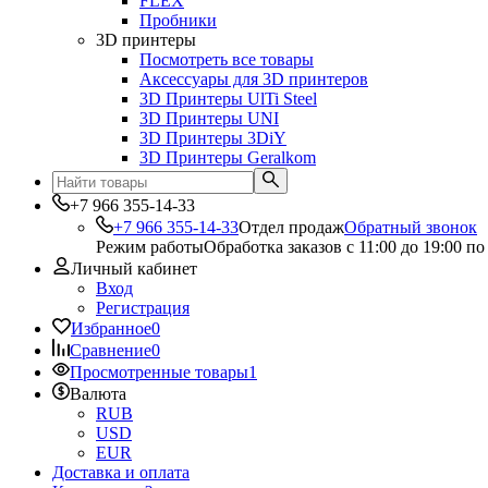
FLEX
Пробники
3D принтеры
Посмотреть все товары
Аксессуары для 3D принтеров
3D Принтеры UlTi Steel
3D Принтеры UNI
3D Принтеры 3DiY
3D Принтеры Geralkom
+7 966 355-14-33
+7 966 355-14-33
Отдел продаж
Обратный звонок
Режим работы
Обработка заказов с 11:00 до 19:00 по
Личный кабинет
Вход
Регистрация
Избранное
0
Сравнение
0
Просмотренные товары
1
Валюта
RUB
USD
EUR
Доставка и оплата