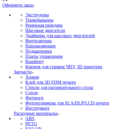
Оформить заказ
Экструдеры
Термобарьеры
Ременная передача
Шаговые двигатели
Драйверы для шаговых двигателей
Вентиляторы
Направляющие
Подшипники
Платы управления
Raspberry
Крепеж для станков ЧПУ, 3D принтера
Запчасти
Химия
Клей для 3D FDM печати
Стекло для нагревательного стола
Сопла
Фитинги
Фотополимеры для SLA/DLP/LCD печати
Инструмент
Расходные материалы
ABS
PETG
NYLON