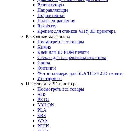
Вентиляторы
Направляющие
Подшипники
Платы управления
Raspberry
Крепеж для станков ЧПУ, 3D принтера
Расходные материалы
Посмотреть все товары
Химия
Клей для 3D FDM печати
Стекло для нагревательного стола
Сопла
Фитинги
Фотополимеры для SLA/DLP/LCD печати
Инструмент
Пластик для 3D принтера
Посмотреть все товары
ABS
PETG
NYLON
PLA
SBS
WAX
PEEK