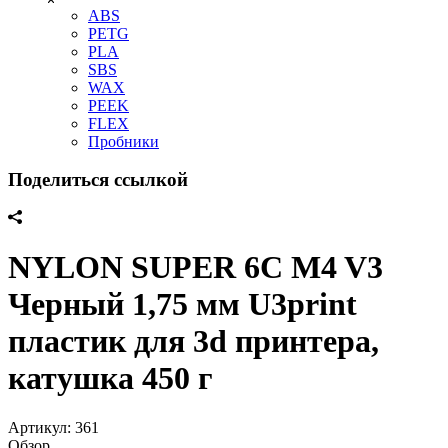
ABS
PETG
PLA
SBS
WAX
PEEK
FLEX
Пробники
Поделиться ссылкой
NYLON SUPER 6C M4 V3
Черный 1,75 мм U3print
пластик для 3d принтера,
катушка 450 г
Артикул:
361
Обзор