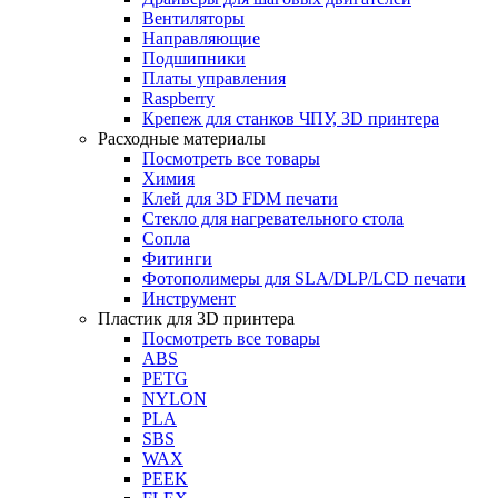
Вентиляторы
Направляющие
Подшипники
Платы управления
Raspberry
Крепеж для станков ЧПУ, 3D принтера
Расходные материалы
Посмотреть все товары
Химия
Клей для 3D FDM печати
Стекло для нагревательного стола
Сопла
Фитинги
Фотополимеры для SLA/DLP/LCD печати
Инструмент
Пластик для 3D принтера
Посмотреть все товары
ABS
PETG
NYLON
PLA
SBS
WAX
PEEK