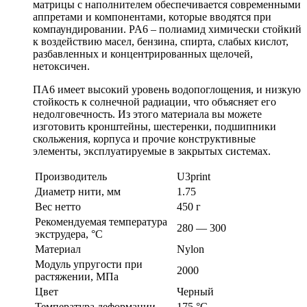
матрицы с наполнителем обеспечивается современными
аппретами и компонентами, которые вводятся при
компаундировании. PA6 – полиамид химически стойкий
к воздействию масел, бензина, спирта, слабых кислот,
разбавленных и концентрированных щелочей,
нетоксичен.
ПА6 имеет высокий уровень водопоглощения, и низкую
стойкость к солнечной радиации, что объясняет его
недолговечность. Из этого материала вы можете
изготовить кронштейны, шестеренки, подшипники
скольжения, корпуса и прочие конструктивные
элементы, эксплуатируемые в закрытых системах.
Производитель
U3print
Диаметр нити, мм
1.75
Вес нетто
450 г
Рекомендуемая температура
280 — 300
экструдера, °С
Материал
Nylon
Модуль упругости при
2000
растяжении, МПа
Цвет
Черный
Температура деформации
175 °С