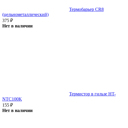
Термобарьер CR8
(цельнометаллический)
375
₽
Нет в наличии
Термистор в гильзе HT-
NTC100K
155
₽
Нет в наличии