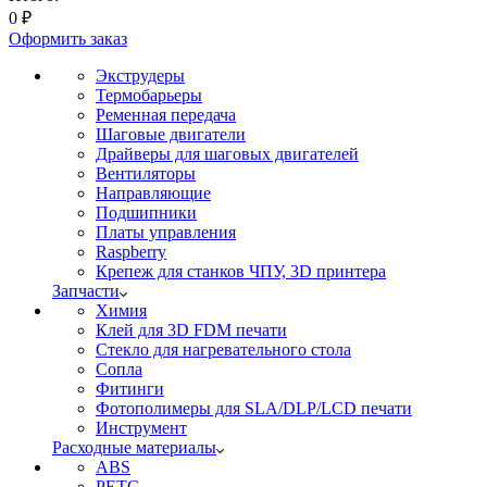
0
₽
Оформить заказ
Экструдеры
Термобарьеры
Ременная передача
Шаговые двигатели
Драйверы для шаговых двигателей
Вентиляторы
Направляющие
Подшипники
Платы управления
Raspberry
Крепеж для станков ЧПУ, 3D принтера
Запчасти
Химия
Клей для 3D FDM печати
Стекло для нагревательного стола
Сопла
Фитинги
Фотополимеры для SLA/DLP/LCD печати
Инструмент
Расходные материалы
ABS
PETG