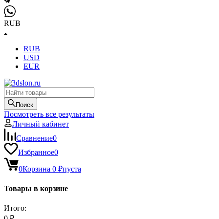
RUB
RUB
USD
EUR
Поиск
Посмотреть все результаты
Личный кабинет
Сравнение
0
Избранное
0
0
Корзина
0
₽
пуста
Товары в корзине
Итого:
0
₽