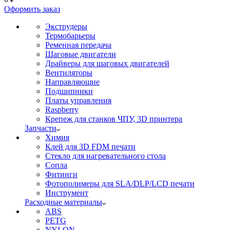
Оформить заказ
Экструдеры
Термобарьеры
Ременная передача
Шаговые двигатели
Драйверы для шаговых двигателей
Вентиляторы
Направляющие
Подшипники
Платы управления
Raspberry
Крепеж для станков ЧПУ, 3D принтера
Запчасти
Химия
Клей для 3D FDM печати
Стекло для нагревательного стола
Сопла
Фитинги
Фотополимеры для SLA/DLP/LCD печати
Инструмент
Расходные материалы
ABS
PETG
NYLON