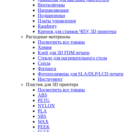
Вентиляторы
Направляющие
Подшипники
Платы управления
Raspberry
Крепеж для станков ЧПУ, 3D принтера
Расходные материалы
Посмотреть все товары
Химия
Клей для 3D FDM печати
Стекло для нагревательного стола
Сопла
Фитинги
Фотополимеры для SLA/DLP/LCD печати
Инструмент
Пластик для 3D принтера
Посмотреть все товары
ABS
PETG
NYLON
PLA
SBS
WAX
PEEK