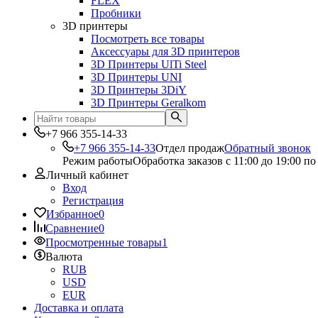
FLEX
Пробники
3D принтеры
Посмотреть все товары
Аксессуары для 3D принтеров
3D Принтеры UlTi Steel
3D Принтеры UNI
3D Принтеры 3DiY
3D Принтеры Geralkom
+7 966 355-14-33
+7 966 355-14-33
Отдел продаж
Обратный звонок
Режим работы
Обработка заказов с 11:00 до 19:00 по
Личный кабинет
Вход
Регистрация
Избранное
0
Сравнение
0
Просмотренные товары
1
Валюта
RUB
USD
EUR
Доставка и оплата